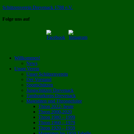
Zum
Schützenverein Drevenack 1788 e.V.
Inhalt
springen
Folge uns auf
Willkommen!
News
Unser Verein
Unser Schützenverein
Der Vorstand
Sportschützen
Jungschützen Drevenack
Tambourkorps Drevenack
Majestäten und Throngefolge
Thron 2022- heute
Thron 2000-2020
Thron 1980 – 1999
Thron 1960 – 1979
Thron 1920 – 1959
Majestäten bis 1959 Tabelle